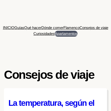
Saltar
al
contenido
INICIO
Guías
Qué hacer
Dónde comer
Flamenco
Consejos de viaje
Curiosidades
Apartamentos
Consejos de viaje
La temperatura, según el