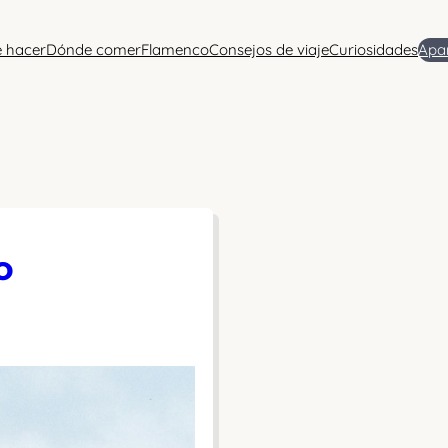
 hacer
Dónde comer
Flamenco
Consejos de viaje
Curiosidades
Apa
o