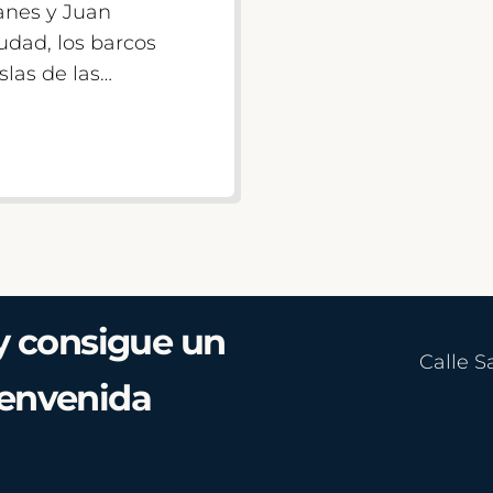
lanes y Juan
iudad, los barcos
slas de las…
y consigue un
Calle S
ienvenida