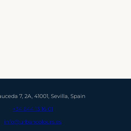
auceda 7, 2A, 41001, Sevilla, Spain
+34 644 13 16 01
info@urbancolours.es