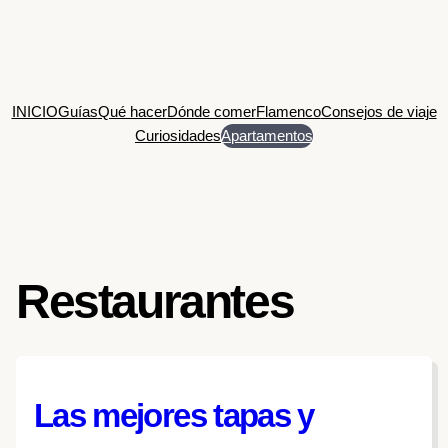
Saltar
al
contenido
INICIO
Guías
Qué hacer
Dónde comer
Flamenco
Consejos de viaje
Curiosidades
Apartamentos
Restaurantes
Las mejores tapas y