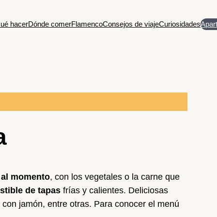
ué hacer
Dónde comer
Flamenco
Consejos de viaje
Curiosidades
Apar
a
 al momento
, con los vegetales o la carne que
stible de tapas
frías y calientes. Deliciosas
s con jamón, entre otras. Para conocer el menú