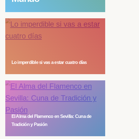
Lo imperdible si vas a estar cuatro días
El Alma del Flamenco en Sevilla: Cuna de
Tradición y Pasión