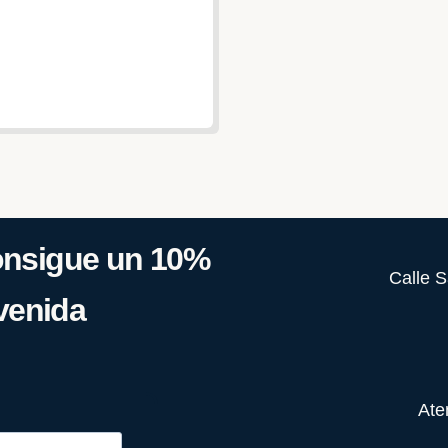
consigue un 10%
Calle S
venida
Ate