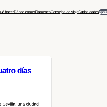
ué hacer
Dónde comer
Flamenco
Consejos de viaje
Curiosidades
Apar
uatro días
e Sevilla, una ciudad